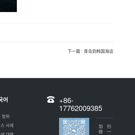
下一篇 : 青岛到韩国海运
+86-
국어
17762009385
 범위
스 사례
加微信
扫一扫
에 대해